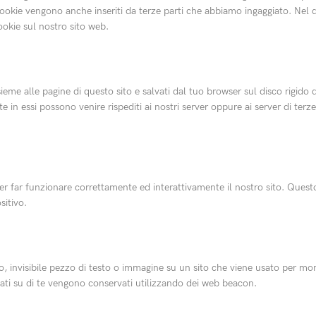
I cookie vengono anche inseriti da terze parti che abbiamo ingaggiato. Ne
ookie sul nostro sito web.
ssieme alle pagine di questo sito e salvati dal tuo browser sul disco rigid
lte in essi possono venire rispediti ai nostri server oppure ai server di terz
er far funzionare correttamente ed interattivamente il nostro sito. Quest
sitivo.
, invisibile pezzo di testo o immagine su un sito che viene usato per monit
 dati su di te vengono conservati utilizzando dei web beacon.