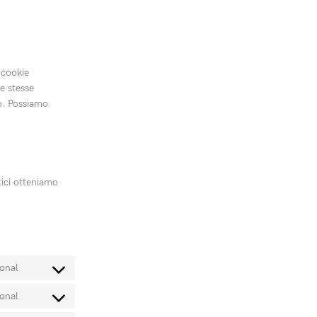
 cookie
e stesse
to. Possiamo
tici otteniamo
onal
onal