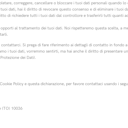
completare, correggere, cancellare o bloccare i tuoi dati personali quando lo 
tuoi dati, hai il diritto di revocare questo consenso e di eliminare i tuoi da
diritto di richiedere tutti i tuoi dati dal controllore e trasferirli tutti quanti 
 ad opporti al trattamento dei tuoi dati. Noi rispetteremo questa scelta, a 
arli.
 a contattarci. Si prega di fare riferimento ai dettagli di contatto in fondo
mo i tuoi dati, vorremmo sentirti, ma hai anche il diritto di presentare u
a Protezione dei Dati).
okie Policy e questa dichiarazione, per favore contattaci usando i segue
se (TO) 10036