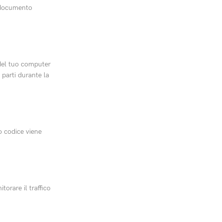
l documento
o del tuo computer
e parti durante la
o codice viene
orare il traffico