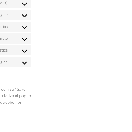
mous)
agine
stics
nale
stics
agine
icchi su "Save
 relativa ai popup
 potrebbe non