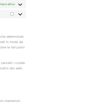
mpre attivo
 che determinati
ernet in modo da
are le istruzioni
cancelli i cookie
nostro sito web.
anno mantenuti.